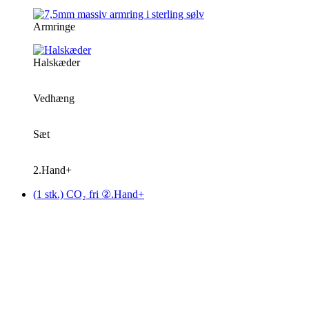
Armringe
Halskæder
Vedhæng
Sæt
2.Hand+
(1 stk.) CO₂ fri ②.Hand+