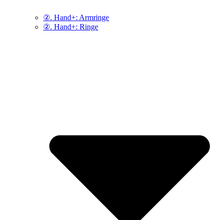
②. Hand+: Armringe
②. Hand+: Ringe