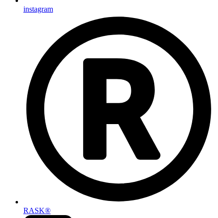
instagram
RASK®