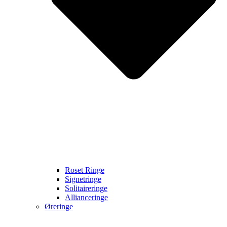
Roset Ringe
Signetringe
Solitaireringe
Allianceringe
Øreringe