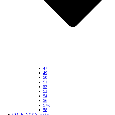
47
49
50
51
52
53
54
56
57½
58
CO₂ fri NYE Smykker