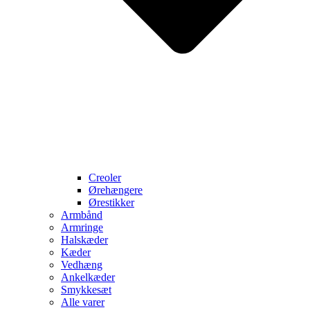
Creoler
Ørehængere
Ørestikker
Armbånd
Armringe
Halskæder
Kæder
Vedhæng
Ankelkæder
Smykkesæt
Alle varer