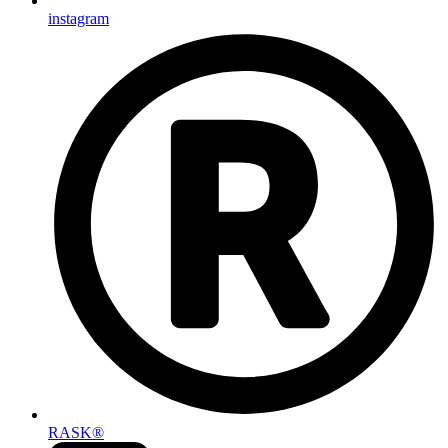
instagram
RASK®