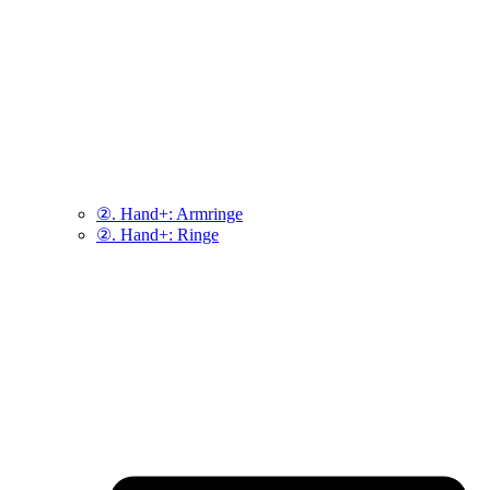
②. Hand+: Armringe
②. Hand+: Ringe