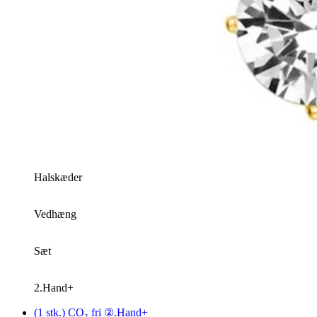
Halskæder
Vedhæng
Sæt
2.Hand+
(1 stk.) CO₂ fri ②.Hand+