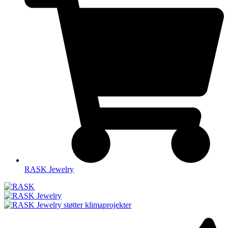
RASK Jewelry