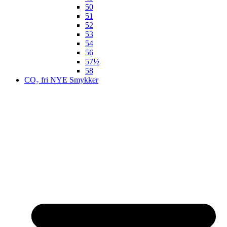
50
51
52
53
54
56
57½
58
CO₂ fri NYE Smykker