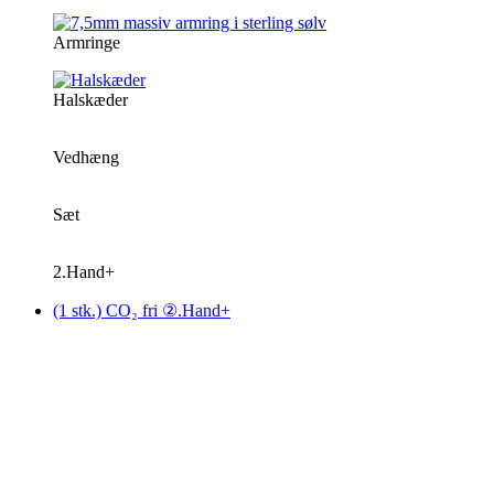
Armringe
Halskæder
Vedhæng
Sæt
2.Hand+
(1 stk.) CO₂ fri ②.Hand+