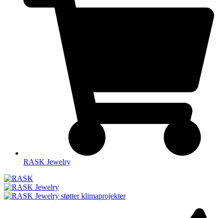
RASK Jewelry