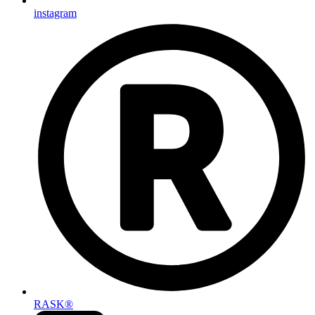
instagram
RASK®