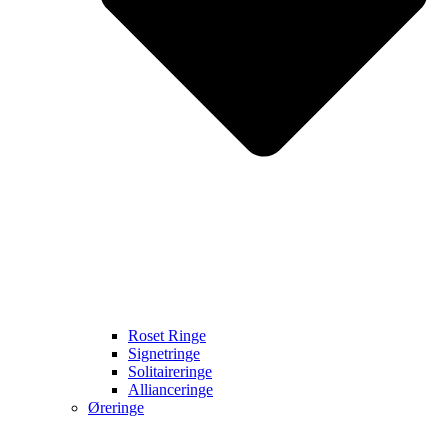
Roset Ringe
Signetringe
Solitaireringe
Allianceringe
Øreringe