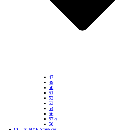
47
49
50
51
52
53
54
56
57½
58
CO₂ fri NYE Smykker