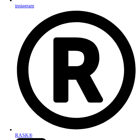
instagram
RASK®