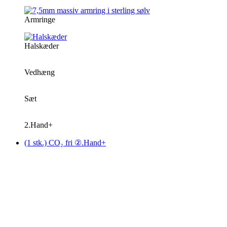
Armringe
Halskæder
Vedhæng
Sæt
2.Hand+
(1 stk.) CO₂ fri ②.Hand+