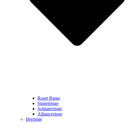
Roset Ringe
Signetringe
Solitaireringe
Allianceringe
Øreringe