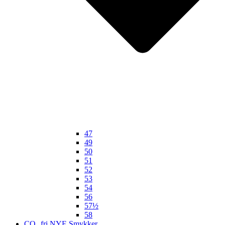
47
49
50
51
52
53
54
56
57½
58
CO₂ fri NYE Smykker