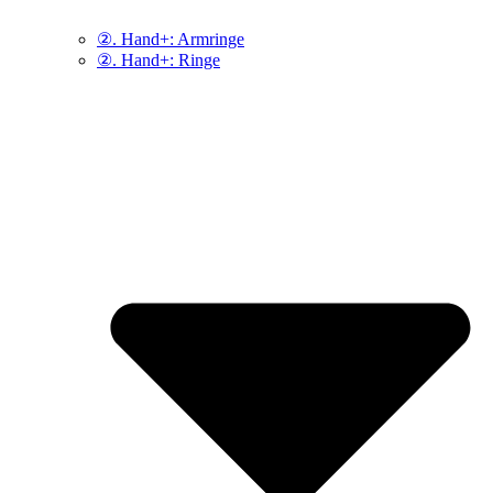
②. Hand+: Armringe
②. Hand+: Ringe