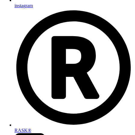
instagram
RASK®