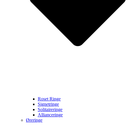
Roset Ringe
Signetringe
Solitaireringe
Allianceringe
Øreringe