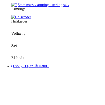
Armringe
Halskæder
Vedhæng
Sæt
2.Hand+
(1 stk.) CO₂ fri ②.Hand+