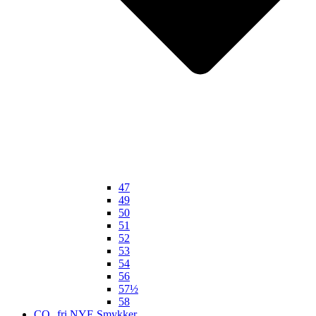
47
49
50
51
52
53
54
56
57½
58
CO₂ fri NYE Smykker