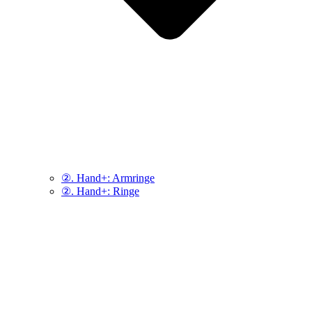
②. Hand+: Armringe
②. Hand+: Ringe