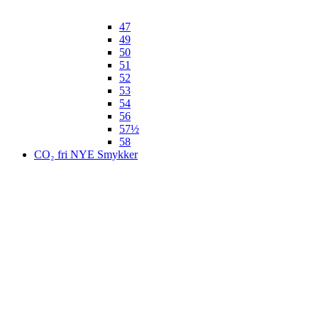
47
49
50
51
52
53
54
56
57½
58
CO₂ fri NYE Smykker