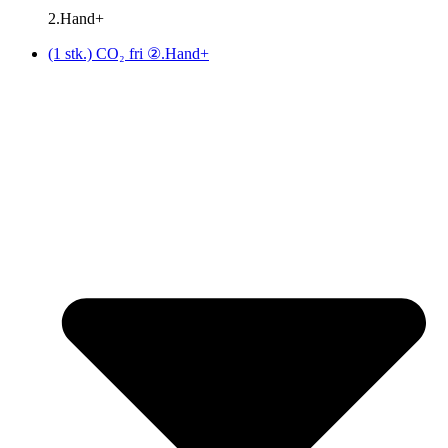
2.Hand+
(1 stk.) CO₂ fri ②.Hand+