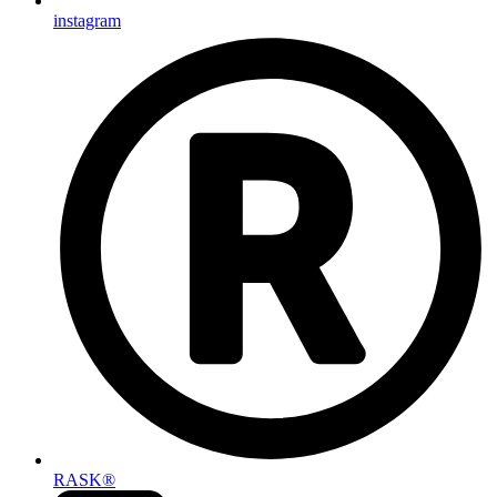
instagram
RASK®