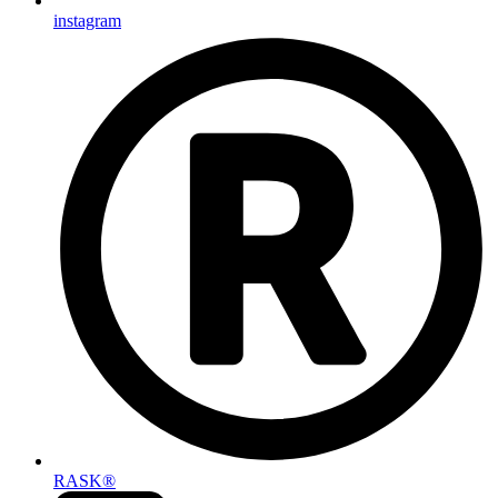
instagram
RASK®