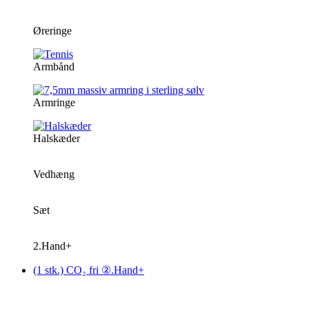
Øreringe
Armbånd
Armringe
Halskæder
Vedhæng
Sæt
2.Hand+
(1 stk.) CO₂ fri ②.Hand+