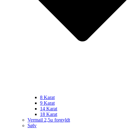
8 Karat
9 Karat
14 Karat
18 Karat
Vermail 2,5μ forgyldt
Sølv