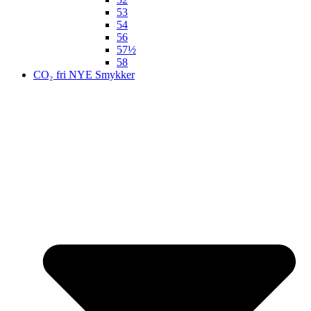
53
54
56
57½
58
CO₂ fri NYE Smykker