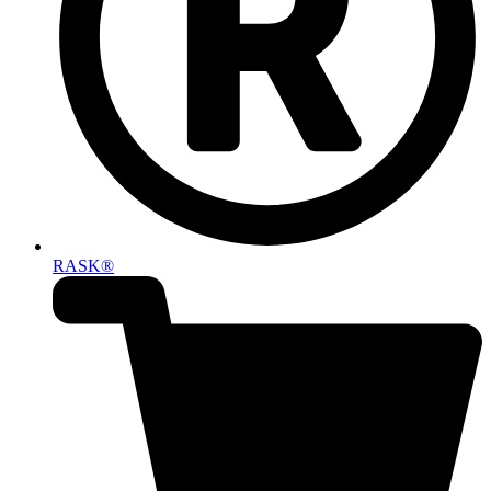
RASK®