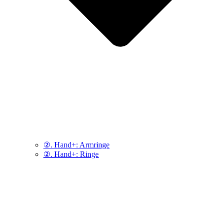
②. Hand+: Armringe
②. Hand+: Ringe