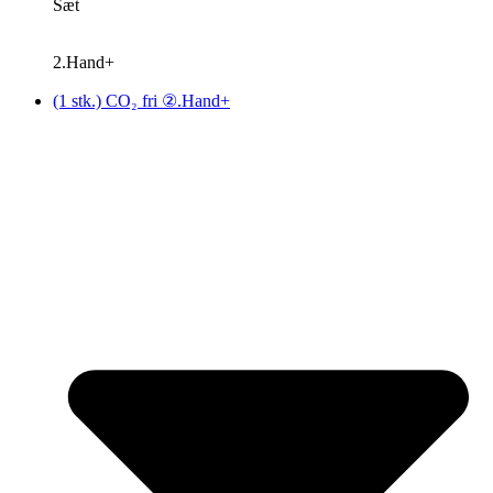
Sæt
2.Hand+
(1 stk.) CO₂ fri ②.Hand+