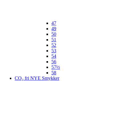
47
49
50
51
52
53
54
56
57½
58
CO₂ fri NYE Smykker