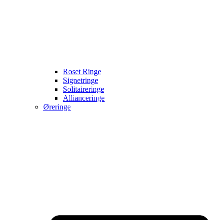
Roset Ringe
Signetringe
Solitaireringe
Allianceringe
Øreringe