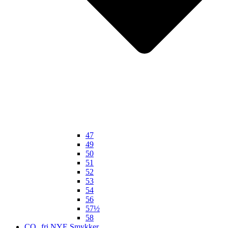
47
49
50
51
52
53
54
56
57½
58
CO₂ fri NYE Smykker