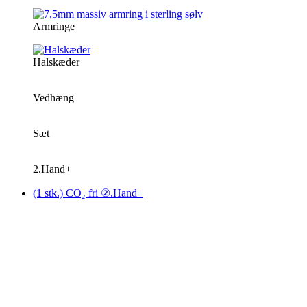
Armringe
Halskæder
Vedhæng
Sæt
2.Hand+
(1 stk.) CO₂ fri ②.Hand+