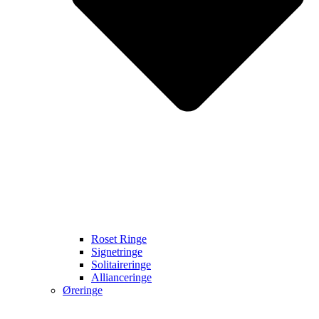
Roset Ringe
Signetringe
Solitaireringe
Allianceringe
Øreringe