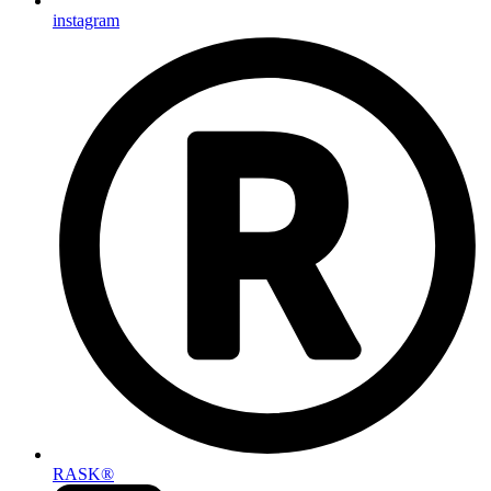
instagram
RASK®