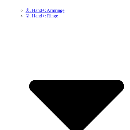
②. Hand+: Armringe
②. Hand+: Ringe