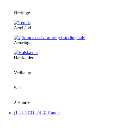
Øreringe
Armbånd
Armringe
Halskæder
Vedhæng
Sæt
2.Hand+
(1 stk.) CO₂ fri ②.Hand+