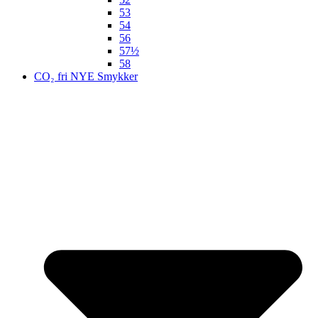
53
54
56
57½
58
CO₂ fri NYE Smykker