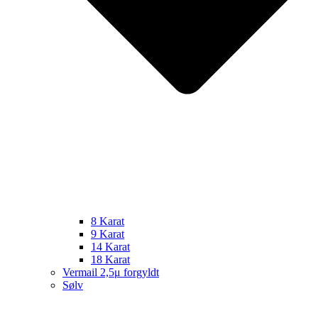
8 Karat
9 Karat
14 Karat
18 Karat
Vermail 2,5μ forgyldt
Sølv