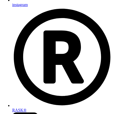
instagram
RASK®