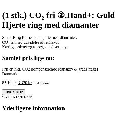
(1 stk.) CO₂ fri ②.Hand+: Guld
Hjerte ring med diamanter
Smuk Ring formet som hjerte med diamanter.
CO₂ fri med udvidelse af regnskov
Kærligt poleret og renset, stand som ny.
Samlet pris lige nu:
Pris er inkl. CO2 kompenserende regnskov & gratis fragt i
Danmark.
Den
Den
8.910
kr.
3.320
kr.
inkl. moms
oprindelige
aktuelle
(1
pris
pris
Tilføj til kurv
stk.)
var:
er:
SKU: 69220189B
CO₂
8.910 kr..
3.320 kr..
fri
Yderligere information
②.Hand+:
Guld