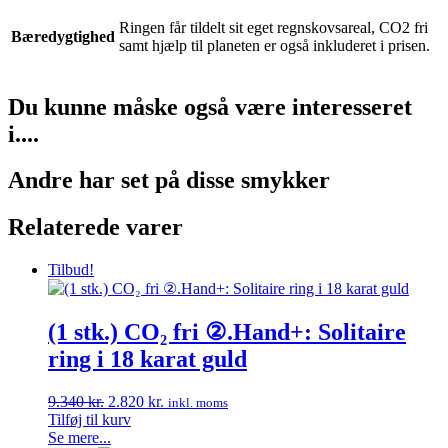
Hjerte
Ringen får tildelt sit eget regnskovsareal, CO2 fri
ring
Bæredygtighed
samt hjælp til planeten er også inkluderet i prisen.
med
diamanter
antal
Du kunne måske også være interesseret
i....
Andre har set på disse smykker
Relaterede varer
Tilbud!
(1 stk.) CO₂ fri ②.Hand+: Solitaire
ring i 18 karat guld
Den
Den
9.340
kr.
2.820
kr.
inkl. moms
oprindelige
aktuelle
Tilføj til kurv
pris
pris
Se mere...