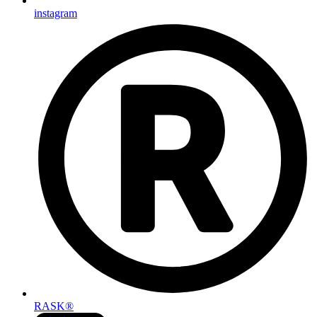
instagram
RASK®