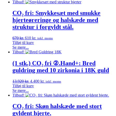
var:
er:
Tilbud!
9.340 kr..
2.820 kr..
CO₂ fri: Smykkesæt med smukke
hjerteøreringe og halskæde med
struktur i forgyldt stål.
Den
Den
670
kr.
610
kr.
inkl. moms
oprindelige
aktuelle
Tilføj til kurv
pris
pris
Se mere...
var:
er:
Tilbud!
670 kr..
610 kr..
(1 stk.) CO₂ fri ②.Hand+: Bred
guldring med 10 zirkonia i 18K guld
Den
Den
13.920
kr.
4.400
kr.
inkl. moms
oprindelige
aktuelle
Tilføj til kurv
pris
pris
Se mere...
var:
er:
Tilbud!
13.920 kr..
4.400 kr..
CO₂ fri: Skøn halskæde med stort
gyldent hjerte.