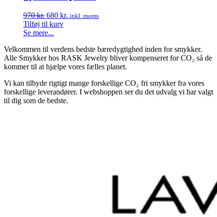
Den
Den
970
kr.
680
kr.
inkl. moms
oprindelige
aktuelle
Tilføj til kurv
pris
pris
Se mere...
var:
er:
Velkommen til verdens bedste bæredygtighed inden for smykker.
970 kr..
680 kr..
Alle Smykker hos RASK Jewelry bliver kompenseret for CO₂ så de
kommer til at hjælpe vores fælles planet.
Vi kan tilbyde rigtigt mange forskellige CO₂ fri smykker fra vores
forskellige leverandører. I webshoppen ser du det udvalg vi har valgt
til dig som de bedste.