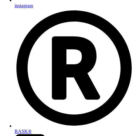
instagram
RASK®