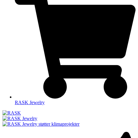
RASK Jewelry