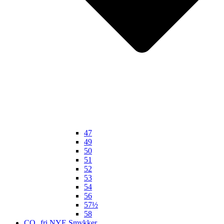
47
49
50
51
52
53
54
56
57½
58
CO₂ fri NYE Smykker