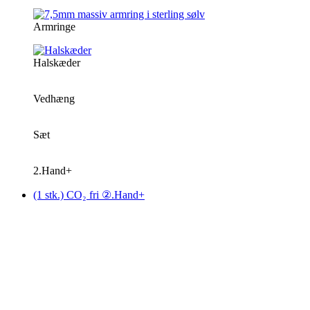
Armringe
Halskæder
Vedhæng
Sæt
2.Hand+
(1 stk.) CO₂ fri ②.Hand+