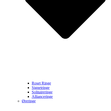
Roset Ringe
Signetringe
Solitaireringe
Allianceringe
Øreringe