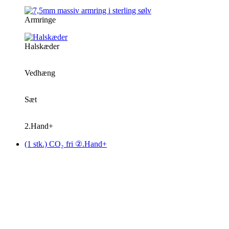
Armringe
Halskæder
Vedhæng
Sæt
2.Hand+
(1 stk.) CO₂ fri ②.Hand+