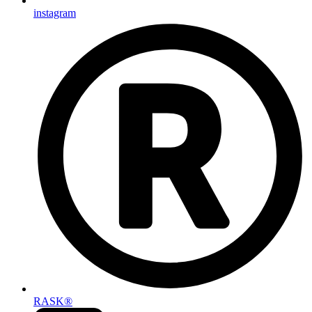
instagram
RASK®