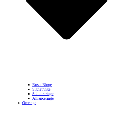
Roset Ringe
Signetringe
Solitaireringe
Allianceringe
Øreringe