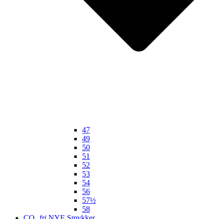
47
49
50
51
52
53
54
56
57½
58
CO₂ fri NYE Smykker