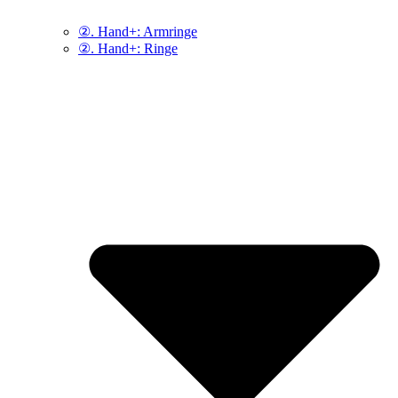
②. Hand+: Armringe
②. Hand+: Ringe